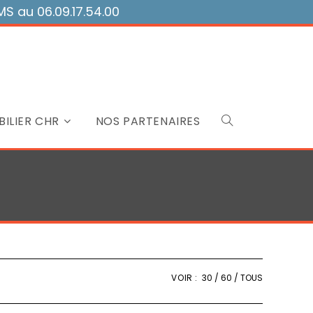
 au 06.09.17.54.00
ILIER CHR
NOS PARTENAIRES
Toggle
website
search
VOIR :
30
60
TOUS