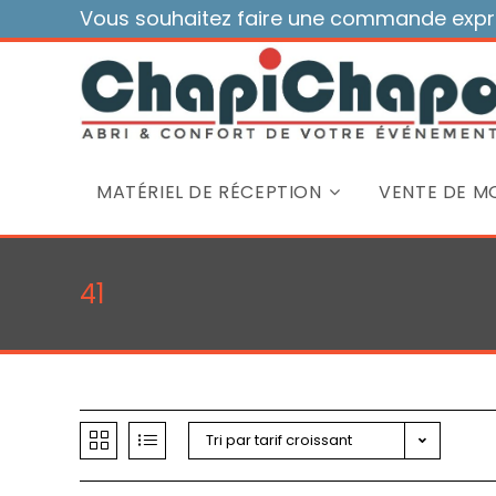
Skip
Vous souhaitez faire une commande expre
to
content
MATÉRIEL DE RÉCEPTION
VENTE DE MO
41
Tri par tarif croissant