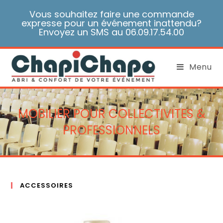
Skip
Vous souhaitez faire une commande
to
expresse pour un événement inattendu?
content
Envoyez un SMS au 06.09.17.54.00
Menu
MOBILIER POUR COLLECTIVITES &
PROFESSIONNELS
ACCESSOIRES