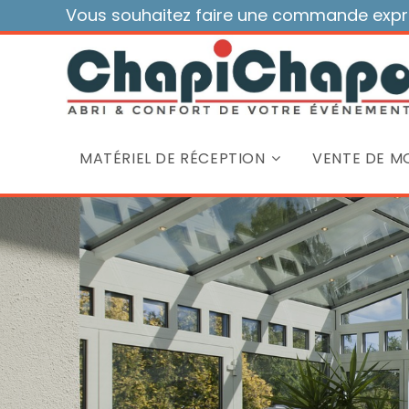
Skip
Vous souhaitez faire une commande expre
to
content
MATÉRIEL DE RÉCEPTION
VENTE DE MO