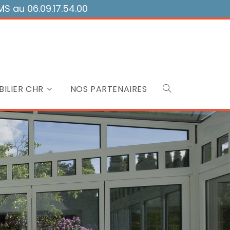
 au 06.09.17.54.00
ILIER CHR
NOS PARTENAIRES
Toggle
website
search