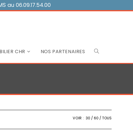
 au 06.09.17.54.00
ILIER CHR
NOS PARTENAIRES
Toggle
website
search
VOIR :
30
60
TOUS