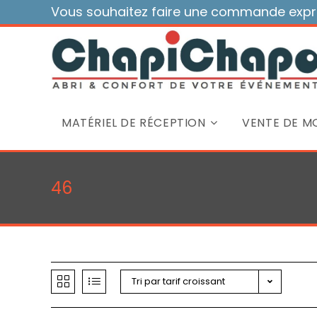
Skip
Vous souhaitez faire une commande expre
to
content
MATÉRIEL DE RÉCEPTION
VENTE DE MO
46
Tri par tarif croissant