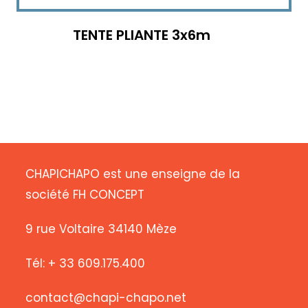
TENTE PLIANTE 3x6m
CHAPICHAPO est une enseigne de la
société FH CONCEPT
9 rue Voltaire 34140 Mèze
Tél: + 33 609.175.400
contact@chapi-chapo.net