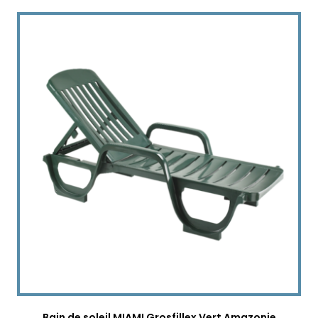
Bain de soleil MIAMI Grosfillex Vert Amazonie