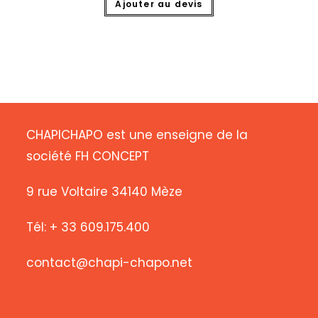
Ajouter au devis
CHAPICHAPO est une enseigne de la
société FH CONCEPT
9 rue Voltaire 34140 Mèze
Tél: + 33 609.175.400
contact@chapi-chapo.net