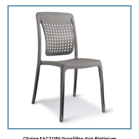
Chaise FACTORY Grosfillex Gris Platinium