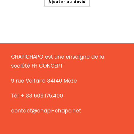
Ajouter au devis
CHAPICHAPO est une enseigne de la
société FH CONCEPT
9 rue Voltaire 34140 Mèze
Tél: + 33 609.175.400
contact@chapi-chapo.net