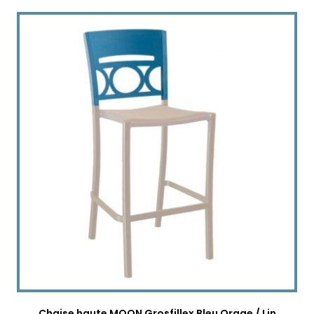
Chaise haute MOON Grosfillex Bleu Orage / Lin