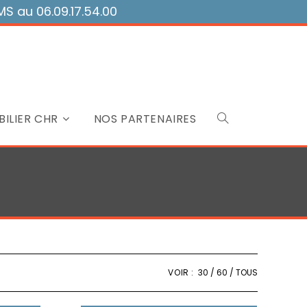
 au 06.09.17.54.00
ILIER CHR
NOS PARTENAIRES
Toggle
website
search
VOIR :
30
60
TOUS