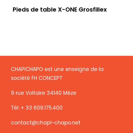
Pieds de table X-ONE Grosfillex
CHAPICHAPO est une enseigne de la
société FH CONCEPT
9 rue Voltaire 34140 Mèze
Tél: + 33 609.175.400
contact@chapi-chapo.net