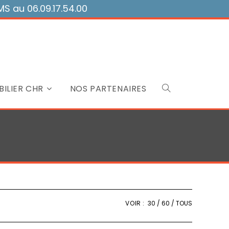
 au 06.09.17.54.00
ILIER CHR
NOS PARTENAIRES
Toggle
website
search
VOIR :
30
60
TOUS