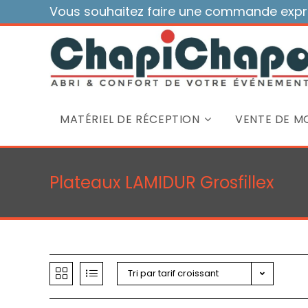
Skip
Vous souhaitez faire une commande expre
to
content
MATÉRIEL DE RÉCEPTION
VENTE DE MO
Plateaux LAMIDUR Grosfillex
Tri par tarif croissant