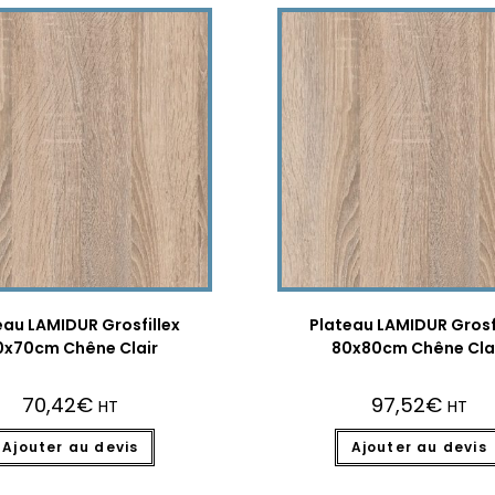
eau LAMIDUR Grosfillex
Plateau LAMIDUR Grosf
0x70cm Chêne Clair
80x80cm Chêne Cla
70,42
€
97,52
€
HT
HT
Ajouter au devis
Ajouter au devis