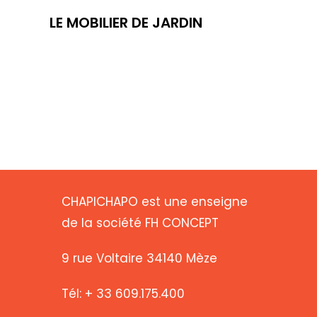
LE MOBILIER DE JARDIN
CHAPICHAPO est une enseigne
de la société FH CONCEPT
9 rue Voltaire 34140 Mèze
Tél: + 33 609.175.400