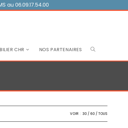
 au 06.09.17.54.00
ILIER CHR
NOS PARTENAIRES
Toggle
website
search
VOIR :
30
60
TOUS