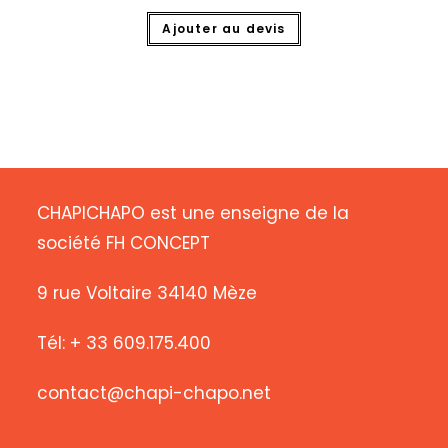
Ajouter au devis
CHAPICHAPO est une enseigne de la
société FH CONCEPT
9 rue Voltaire 34140 Mèze
Tél: + 33 609.175.400
contact@chapi-chapo.net