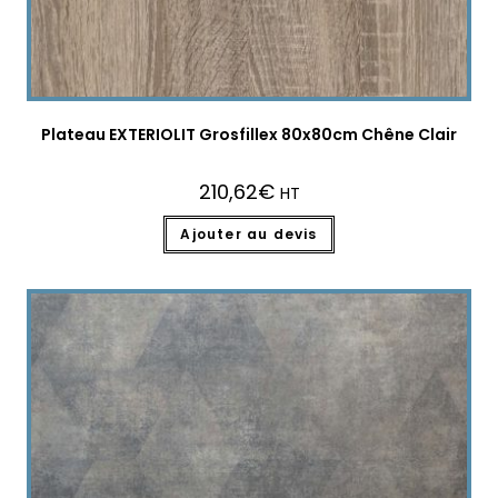
Plateau EXTERIOLIT Grosfillex 80x80cm Chêne Clair
210,62
€
HT
Ajouter au devis