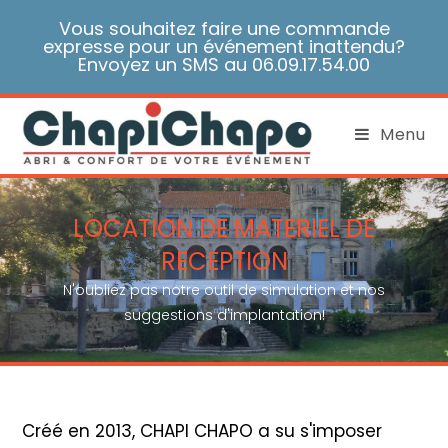
Skip
Vous souhaitez faire une commande
to
expresse pour un événement inattendu?
content
Envoyez un SMS au 06.09.17.54.00
Menu
LOCATION DE MATERIEL DE
RECEPTION
N'oubliez pas notre outil de simulation et nos
suggestions d'implantation!
Créé en 2013, CHAPI CHAPO a su s'imposer