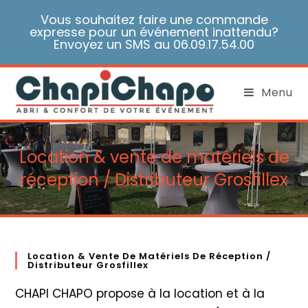
Skip
Vous souhaitez faire une commande
to
expresse pour un événement inattendu?
content
Envoyez un SMS au 06.09.17.54.00
Menu
Location & vente de matériels de
réception / Distributeur Grosfillex
Location & Vente De Matériels De Réception /
Distributeur Grosfillex
CHAPI CHAPO propose à la location et à la