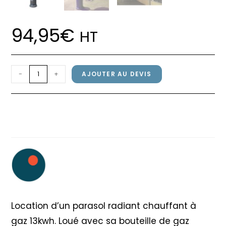
94,95
€
HT
quantité
-
+
AJOUTER AU DEVIS
de
Location
Location parasol chauffant
parasol
gaz + bouteille 13kg
chauffant
gaz
+
bouteille
13kg
Location d’un parasol radiant chauffant à
gaz 13kwh. Loué avec sa bouteille de gaz