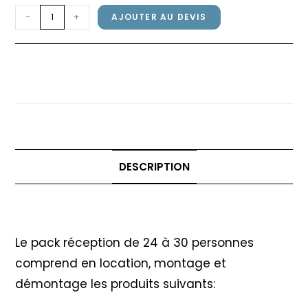
quantité
-
+
AJOUTER AU DEVIS
de
Pack
Pack réception 24 à 30
réception
personnes – Mange-debout
24
à
30
personnes
-
DESCRIPTION
Mange-
debout
Description
Le pack réception de 24 à 30 personnes
comprend en location, montage et
démontage les produits suivants: