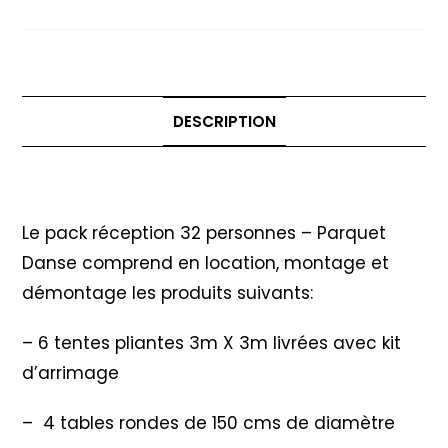
personnes
-
Option
Parquet
DESCRIPTION
Danse
Description
Le pack réception 32 personnes – Parquet
Danse comprend en location, montage et
démontage les produits suivants:
– 6 tentes pliantes 3m X 3m livrées avec kit
d’arrimage
– 4 tables rondes de 150 cms de diamètre