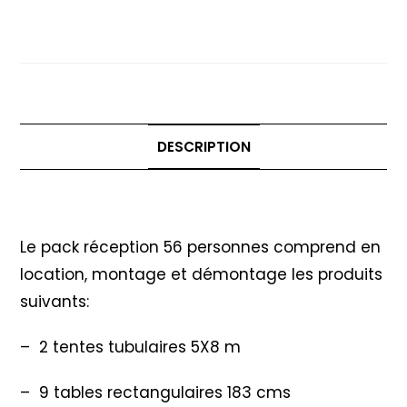
réception
Option Parquet Danse
56
personnes
-
Option
Parquet
DESCRIPTION
Danse
Description
Le pack réception 56 personnes comprend en
location, montage et démontage les produits
suivants:
– 2 tentes tubulaires 5X8 m
– 9 tables rectangulaires 183 cms