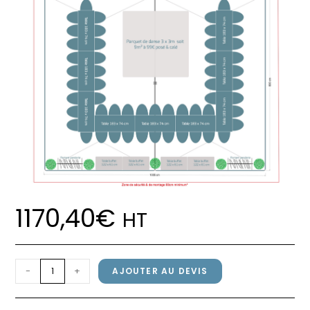
1170,40
€
HT
quantité
-
+
AJOUTER AU DEVIS
de
Pack
Pack réception 56 personnes –