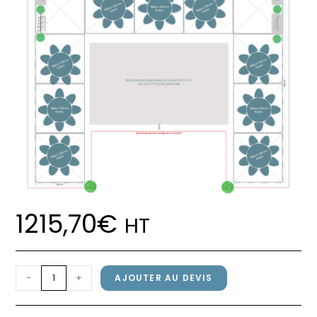
1215,70
€
HT
quantité
-
+
AJOUTER AU DEVIS
de
Pack