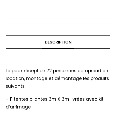
Pack réception 72 personnes –
réception
Option Parquet Danse
72
personnes
-
Option
Parquet
DESCRIPTION
Danse
Description
Le pack réception 72 personnes comprend en
location, montage et démontage les produits
suivants:
– 11 tentes pliantes 3m X 3m livrées avec kit
d’arrimage