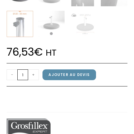
76,53
€
HT
quantité
-
+
AJOUTER AU DEVIS
de
Pied
Pied de parasol Grosfillex 40kg
de
Anthracite / inox
parasol
Grosfillex
40kg
Anthracite
/