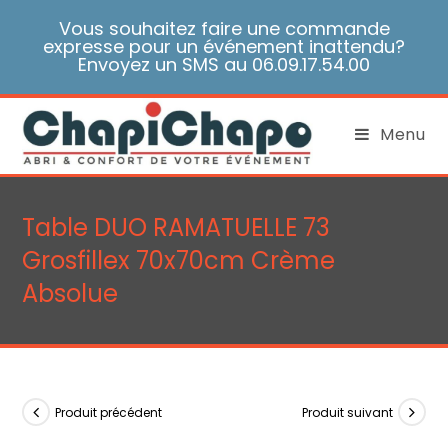
Skip
Vous souhaitez faire une commande
to
expresse pour un événement inattendu?
content
Envoyez un SMS au 06.09.17.54.00
Menu
Table DUO RAMATUELLE 73
Grosfillex 70x70cm Crème
Absolue
Produit précédent
Produit suivant