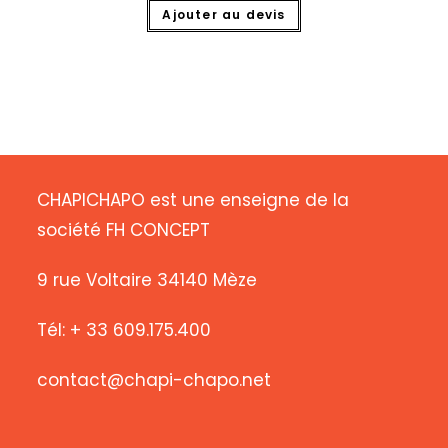
Ajouter au devis
CHAPICHAPO est une enseigne de la
société FH CONCEPT
9 rue Voltaire 34140 Mèze
Tél: + 33 609.175.400
contact@chapi-chapo.net