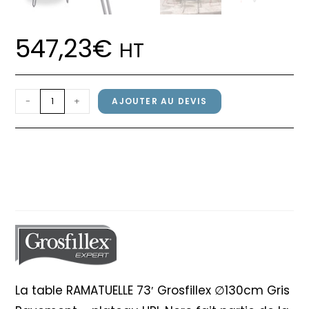
547,23
€
HT
quantité
-
+
AJOUTER AU DEVIS
de
Table
Table RAMATUELLE 73′
RAMATUELLE
Grosfillex ∅130cm Gris
73'
Pavement / Nero
Grosfillex
∅130cm
Gris
Pavement
/
Nero
La table RAMATUELLE 73′ Grosfillex ∅130cm Gris