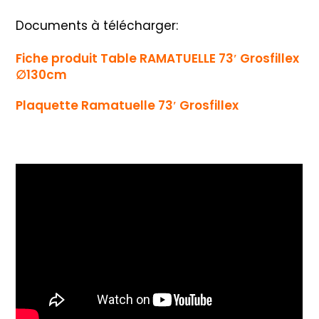
Documents à télécharger:
Fiche produit Table RAMATUELLE 73′ Grosfillex
∅130cm
Plaquette Ramatuelle 73′ Grosfillex