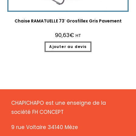
Chaise RAMATUELLE 73′ Grosfillex Gris Pavement
90,63
€
HT
Ajouter au devis
CHAPICHAPO est une enseigne de la
société FH CONCEPT
9 rue Voltaire 34140 Mèze