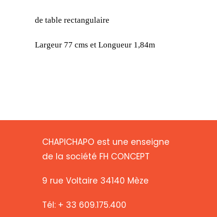
de table rectangulaire
Largeur 77 cms et Longueur 1,84m
CHAPICHAPO est une enseigne
de la société FH CONCEPT
9 rue Voltaire 34140 Mèze
Tél: + 33 609.175.400