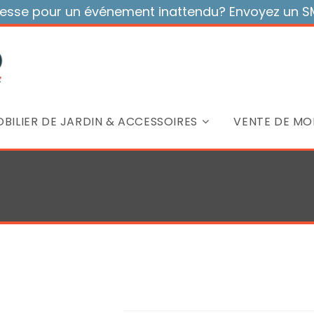
sse pour un événement inattendu? Envoyez un SMS
BILIER DE JARDIN & ACCESSOIRES
VENTE DE MOB
Table rectangulaire