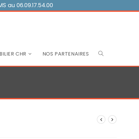
 au 06.09.17.54.00
ILIER CHR
NOS PARTENAIRES
Toggle
website
search