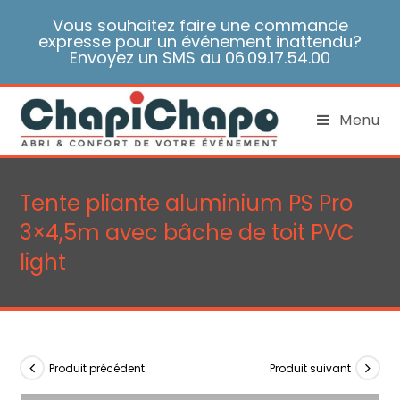
Skip
Vous souhaitez faire une commande
to
expresse pour un événement inattendu?
content
Envoyez un SMS au 06.09.17.54.00
Menu
Tente pliante aluminium PS Pro
3×4,5m avec bâche de toit PVC
light
Produit précédent
Produit suivant