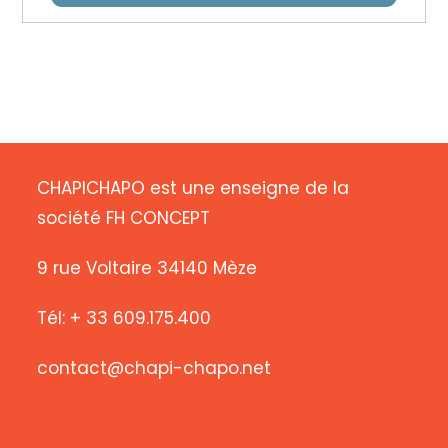
CHAPICHAPO est une enseigne de la
société FH CONCEPT
9 rue Voltaire 34140 Mèze
Tél: + 33 609.175.400
contact@chapi-chapo.net