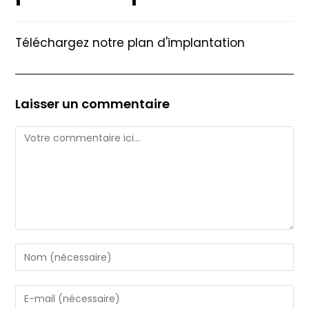
Téléchargez notre plan d'implantation
Laisser un commentaire
Comment
Enter
your
name
Enter
or