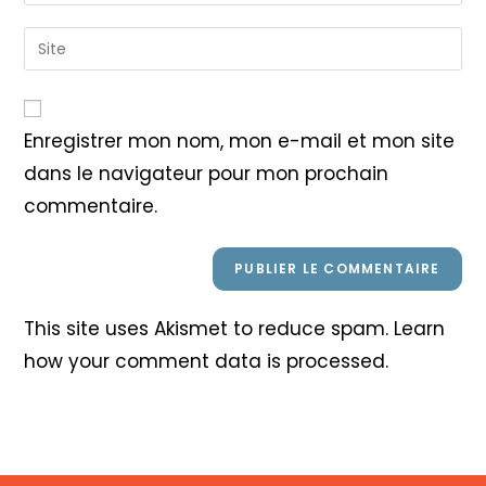
your
username
email
Saisir
to
address
l’URL
comment
to
de
comment
votre
Enregistrer mon nom, mon e-mail et mon site
site
dans le navigateur pour mon prochain
(facultatif)
commentaire.
This site uses Akismet to reduce spam.
Learn
how your comment data is processed
.