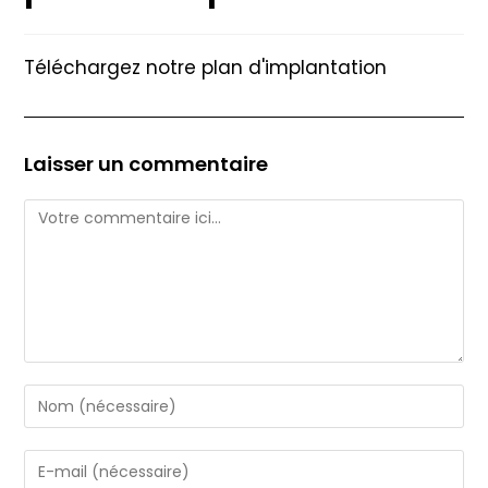
Téléchargez notre plan d'implantation
Laisser un commentaire
Comment
Enter
your
name
Enter
or