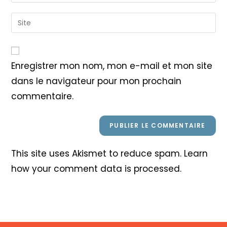
your
username
email
Saisir
to
address
l’URL
comment
to
de
comment
votre
Enregistrer mon nom, mon e-mail et mon site
site
dans le navigateur pour mon prochain
(facultatif)
commentaire.
This site uses Akismet to reduce spam.
Learn
how your comment data is processed
.