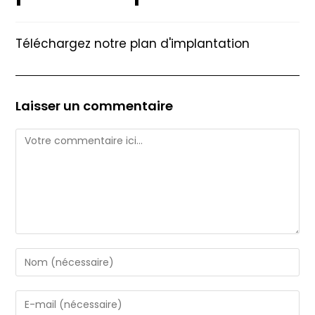
Téléchargez notre plan d'implantation
Laisser un commentaire
Comment
Enter
your
name
Enter
or