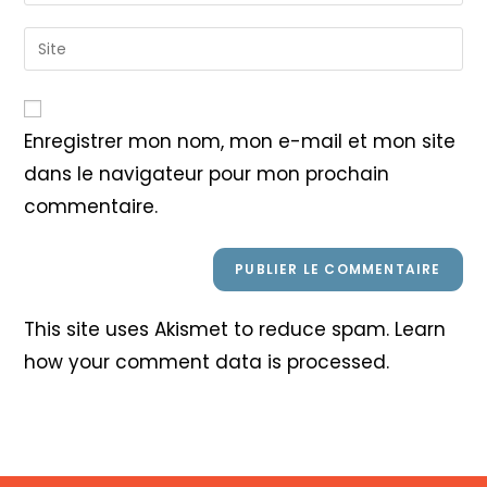
your
username
email
Saisir
to
address
l’URL
comment
to
de
comment
votre
Enregistrer mon nom, mon e-mail et mon site
site
dans le navigateur pour mon prochain
(facultatif)
commentaire.
This site uses Akismet to reduce spam.
Learn
how your comment data is processed
.