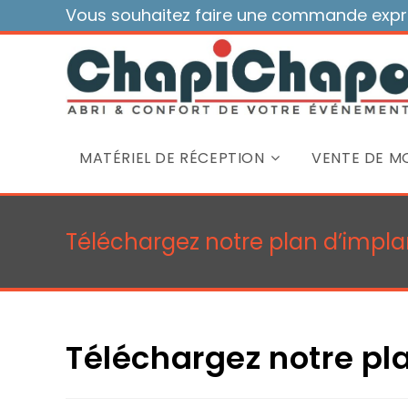
Skip
Vous souhaitez faire une commande expre
to
content
MATÉRIEL DE RÉCEPTION
VENTE DE MO
Téléchargez notre plan d’impla
Téléchargez notre pl