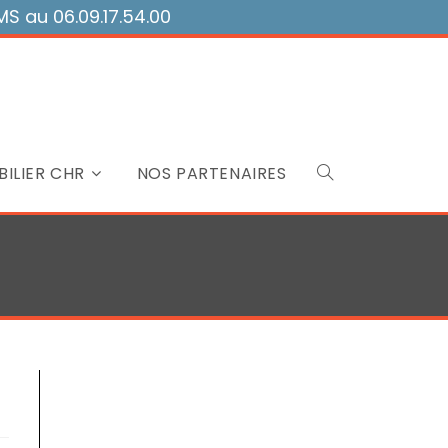
 au 06.09.17.54.00
ILIER CHR
NOS PARTENAIRES
Toggle
website
search