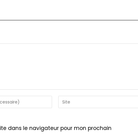
Saisir
l’URL
de
votre
ite dans le navigateur pour mon prochain
site
(facultatif)