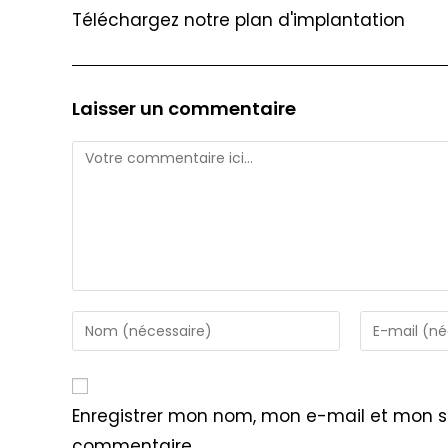
Téléchargez notre plan d'implantation
Laisser un commentaire
Comment
Enter
Enter
your
your
name
email
or
address
Enregistrer mon nom, mon e-mail et mon s
username
to
commentaire.
to
comment