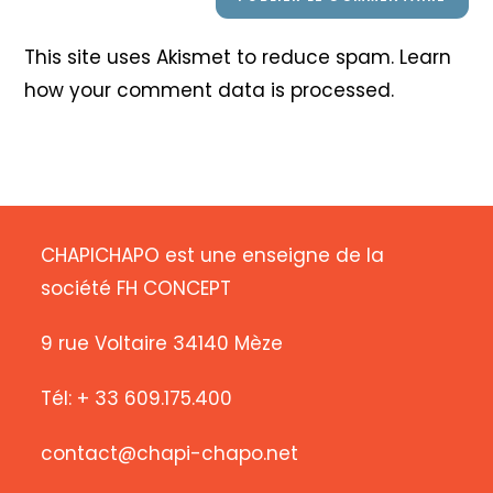
This site uses Akismet to reduce spam.
Learn
how your comment data is processed
.
CHAPICHAPO est une enseigne de la
société FH CONCEPT
9 rue Voltaire 34140 Mèze
Tél: + 33 609.175.400
contact@chapi-chapo.net