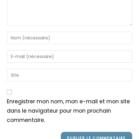
Enter
your
name
Enter
or
your
username
email
Saisir
to
address
l’URL
comment
to
de
comment
votre
Enregistrer mon nom, mon e-mail et mon site
site
dans le navigateur pour mon prochain
(facultatif)
commentaire.