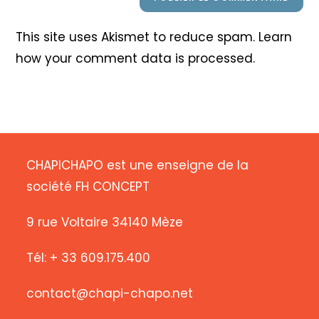
This site uses Akismet to reduce spam.
Learn
how your comment data is processed
.
CHAPICHAPO est une enseigne de la
société FH CONCEPT
9 rue Voltaire 34140 Mèze
Tél: + 33 609.175.400
contact@chapi-chapo.net