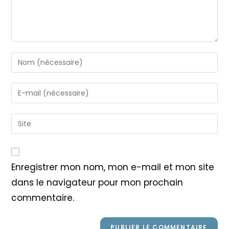
Enter
your
name
Enter
or
your
username
email
Saisir
to
address
l’URL
comment
to
de
comment
votre
Enregistrer mon nom, mon e-mail et mon site
site
dans le navigateur pour mon prochain
(facultatif)
commentaire.