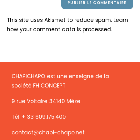
This site uses Akismet to reduce spam.
Learn
how your comment data is processed
.
CHAPICHAPO est une enseigne de la
société FH CONCEPT
9 rue Voltaire 34140 Mèze
Tél: + 33 609.175.400
contact@chapi-chapo.net