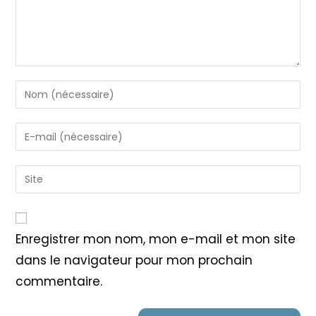
Enter
your
name
Enter
or
your
username
email
Saisir
to
address
l’URL
comment
to
de
comment
votre
Enregistrer mon nom, mon e-mail et mon site
site
dans le navigateur pour mon prochain
(facultatif)
commentaire.