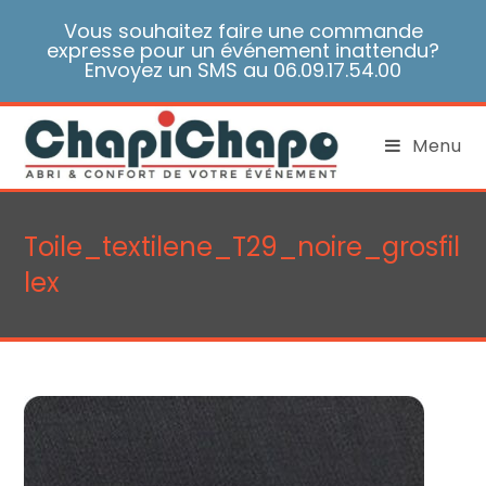
Skip
Vous souhaitez faire une commande
to
expresse pour un événement inattendu?
content
Envoyez un SMS au 06.09.17.54.00
Menu
Toile_textilene_T29_noire_grosfil
lex