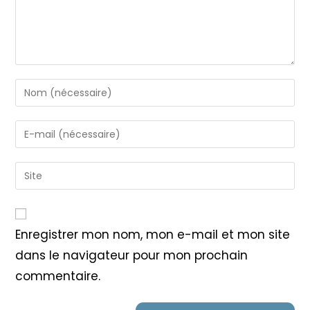
Enter
your
name
Enter
or
your
username
email
Saisir
to
address
l’URL
comment
to
de
comment
votre
Enregistrer mon nom, mon e-mail et mon site
site
dans le navigateur pour mon prochain
(facultatif)
commentaire.