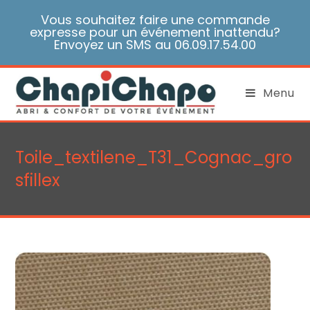
Skip
Vous souhaitez faire une commande
to
expresse pour un événement inattendu?
content
Envoyez un SMS au 06.09.17.54.00
Menu
Toile_textilene_T31_Cognac_gro
sfillex