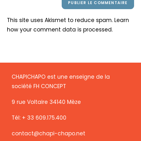
This site uses Akismet to reduce spam.
Learn
how your comment data is processed
.
CHAPICHAPO est une enseigne de la
société FH CONCEPT
9 rue Voltaire 34140 Mèze
Tél: + 33 609.175.400
contact@chapi-chapo.net