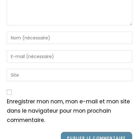
Enter
your
name
Enter
or
your
username
email
Saisir
to
address
l’URL
comment
to
de
comment
votre
Enregistrer mon nom, mon e-mail et mon site
site
dans le navigateur pour mon prochain
(facultatif)
commentaire.