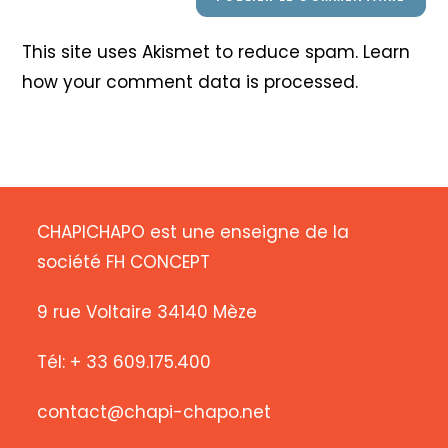
This site uses Akismet to reduce spam.
Learn
how your comment data is processed
.
CHAPICHAPO est une enseigne de la
société FH CONCEPT
9 rue Voltaire 34140 Mèze
Tél: + 33 609.175.400
contact@chapi-chapo.net