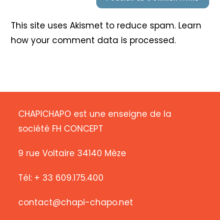
This site uses Akismet to reduce spam.
Learn
how your comment data is processed
.
CHAPICHAPO est une enseigne de la
société FH CONCEPT
9 rue Voltaire 34140 Mèze
Tél: + 33 609.175.400
contact@chapi-chapo.net