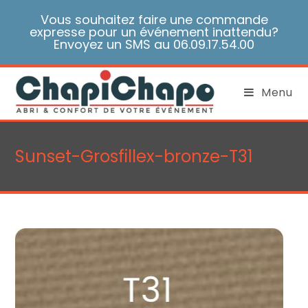
Skip
Vous souhaitez faire une commande
to
expresse pour un événement inattendu?
content
Envoyez un SMS au 06.09.17.54.00
Menu
Sunset-Grosfillex-bronze-T31