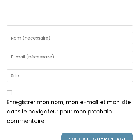
Enter
your
name
Enter
or
your
username
email
Saisir
to
address
l’URL
comment
to
de
comment
votre
Enregistrer mon nom, mon e-mail et mon site
site
dans le navigateur pour mon prochain
(facultatif)
commentaire.