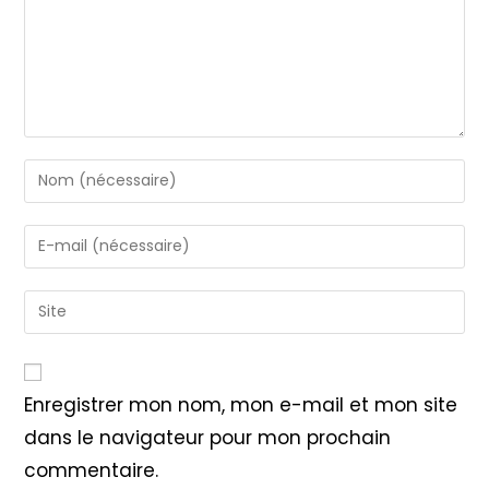
Enter
your
name
Enter
or
your
username
email
Saisir
to
address
l’URL
comment
to
de
comment
votre
Enregistrer mon nom, mon e-mail et mon site
site
dans le navigateur pour mon prochain
(facultatif)
commentaire.