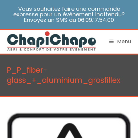
Skip
Vous souhaitez faire une commande
to
expresse pour un événement inattendu?
content
Envoyez un SMS au 06.09.17.54.00
Menu
P_P_fiber-
glass_+_aluminium_grosfillex