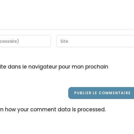
Saisir
l’URL
de
votre
ite dans le navigateur pour mon prochain
site
(facultatif)
rn how your comment data is processed
.