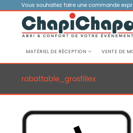
Skip
Vous souhaitez faire une commande expre
to
content
MATÉRIEL DE RÉCEPTION
VENTE DE MO
rabattable_grosfillex