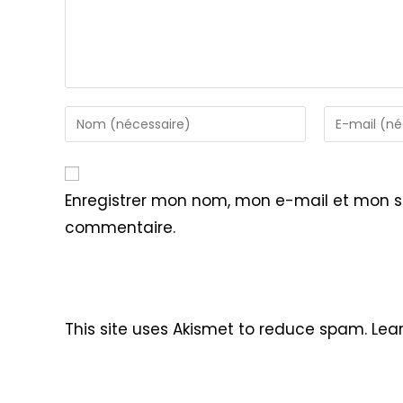
Enter
Enter
your
your
name
email
or
address
Enregistrer mon nom, mon e-mail et mon s
username
to
commentaire.
to
comment
comment
This site uses Akismet to reduce spam.
Lea