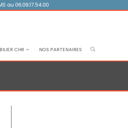
 au 06.09.17.54.00
ILIER CHR
NOS PARTENAIRES
Toggle
website
search