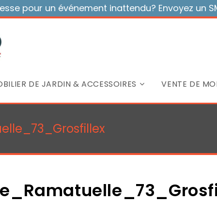
sse pour un événement inattendu? Envoyez un SMS
BILIER DE JARDIN & ACCESSOIRES
VENTE DE MOB
lle_73_Grosfillex
se_Ramatuelle_73_Grosf