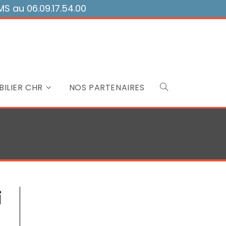
 au 06.09.17.54.00
ILIER CHR
NOS PARTENAIRES
Toggle
website
search
i