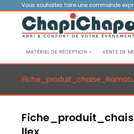
Skip
Vous souhaitez faire une commande expre
to
content
MATÉRIEL DE RÉCEPTION
VENTE DE MO
Fiche_produit_chaise_Ramatue
Fiche_produit_chai
llex