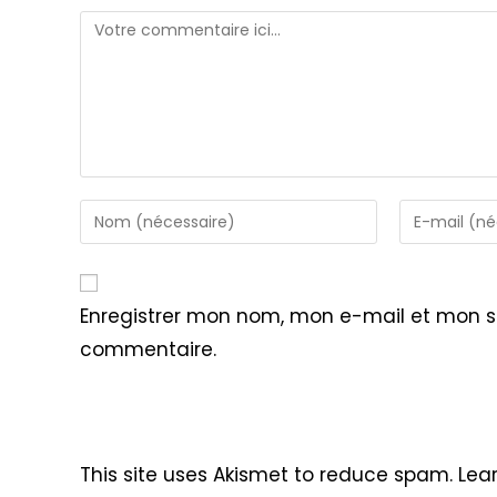
Comment
Enter
Enter
your
your
name
email
or
address
Enregistrer mon nom, mon e-mail et mon s
username
to
commentaire.
to
comment
comment
This site uses Akismet to reduce spam.
Lea