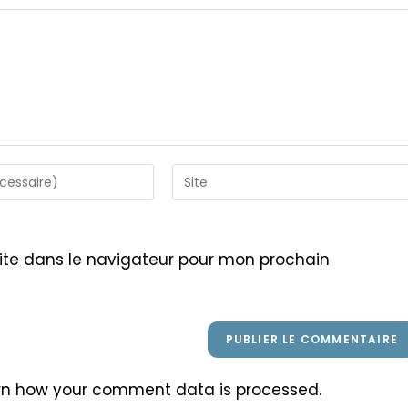
Saisir
l’URL
de
votre
ite dans le navigateur pour mon prochain
site
(facultatif)
rn how your comment data is processed
.