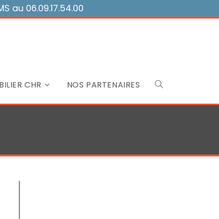
 au 06.09.17.54.00
ILIER CHR
NOS PARTENAIRES
Toggle
website
search