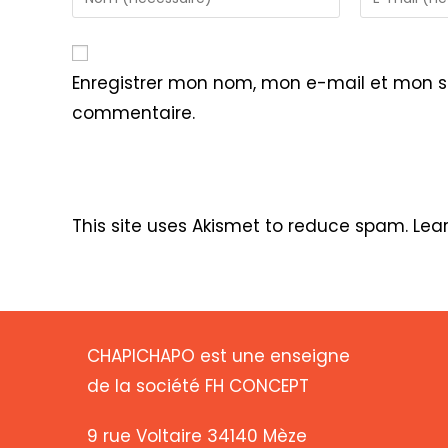
your
your
name
email
or
address
Enregistrer mon nom, mon e-mail et mon s
username
to
commentaire.
to
comment
comment
This site uses Akismet to reduce spam.
Lea
CHAPICHAPO est une enseigne
de la société FH CONCEPT
9 rue Voltaire 34140 Mèze