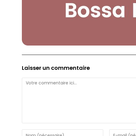
Laisser un commentaire
Comment
Enter
Enter