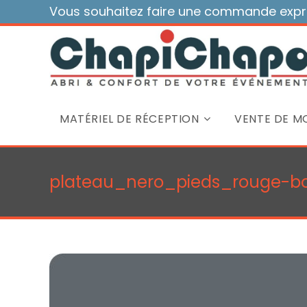
Skip
Vous souhaitez faire une commande expre
to
content
MATÉRIEL DE RÉCEPTION
VENTE DE MO
plateau_nero_pieds_rouge-bo