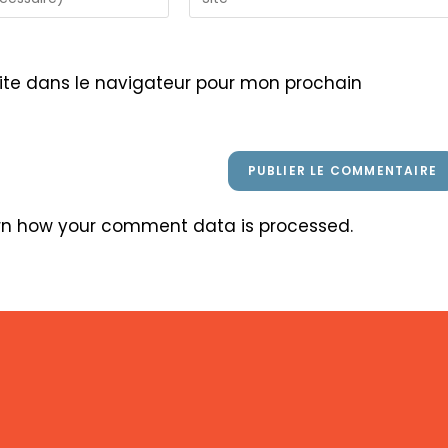
l’URL
de
votre
ite dans le navigateur pour mon prochain
site
(facultatif)
rn how your comment data is processed
.