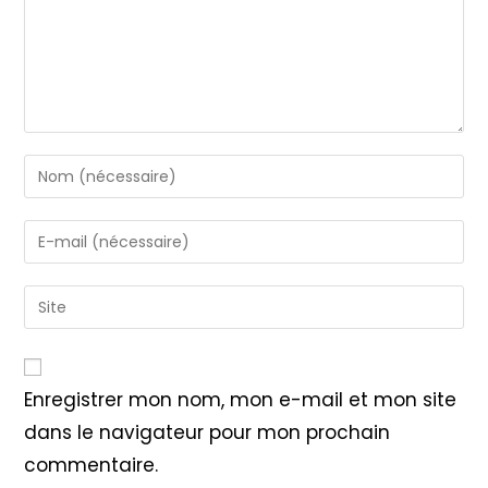
Enter
your
name
Enter
or
your
username
email
Saisir
to
address
l’URL
comment
to
de
comment
votre
Enregistrer mon nom, mon e-mail et mon site
site
dans le navigateur pour mon prochain
(facultatif)
commentaire.