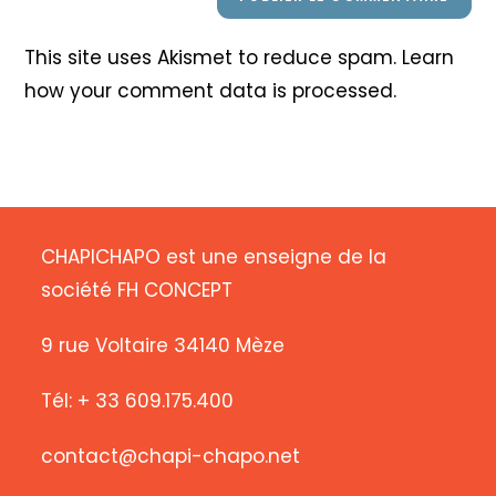
This site uses Akismet to reduce spam.
Learn
how your comment data is processed
.
CHAPICHAPO est une enseigne de la
société FH CONCEPT
9 rue Voltaire 34140 Mèze
Tél: + 33 609.175.400
contact@chapi-chapo.net