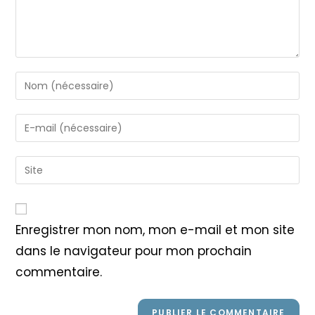
Enter
your
name
Enter
or
your
username
email
Saisir
to
address
l’URL
comment
to
de
comment
votre
Enregistrer mon nom, mon e-mail et mon site
site
dans le navigateur pour mon prochain
(facultatif)
commentaire.