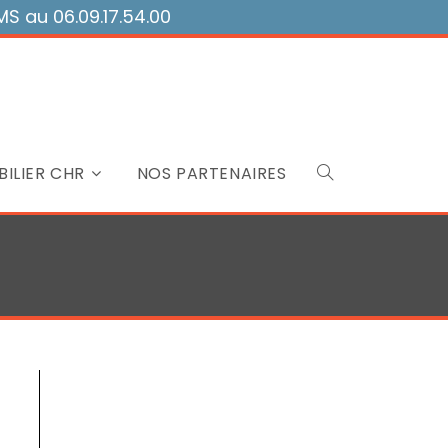
 au 06.09.17.54.00
ILIER CHR
NOS PARTENAIRES
Toggle
website
search