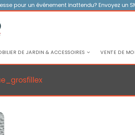
sse pour un événement inattendu? Envoyez un SMS
BILIER DE JARDIN & ACCESSOIRES
VENTE DE MOB
e_grosfillex