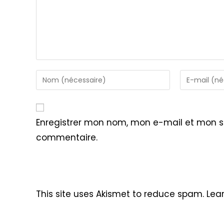
Enter
Enter
your
your
name
email
or
address
Enregistrer mon nom, mon e-mail et mon s
username
to
commentaire.
to
comment
comment
This site uses Akismet to reduce spam.
Lea