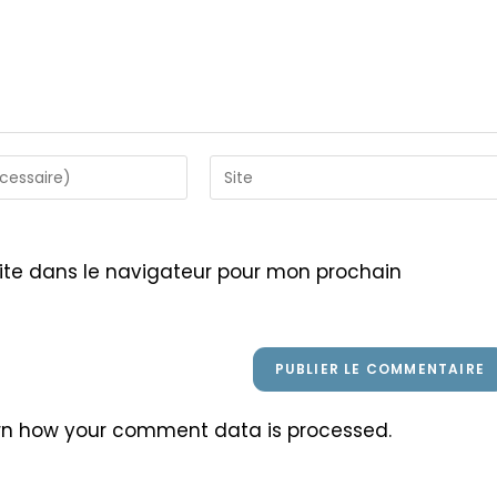
Saisir
l’URL
de
votre
ite dans le navigateur pour mon prochain
site
(facultatif)
rn how your comment data is processed
.