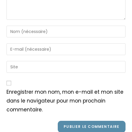
Enter
your
name
Enter
or
your
username
email
Saisir
to
address
l’URL
comment
to
de
comment
votre
Enregistrer mon nom, mon e-mail et mon site
site
dans le navigateur pour mon prochain
(facultatif)
commentaire.