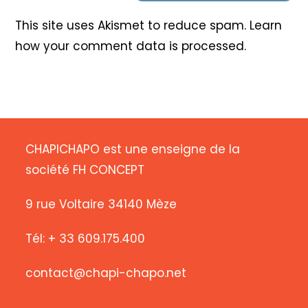
This site uses Akismet to reduce spam.
Learn
how your comment data is processed
.
CHAPICHAPO est une enseigne de la
société FH CONCEPT
9 rue Voltaire 34140 Mèze
Tél: + 33 609.175.400
contact@chapi-chapo.net