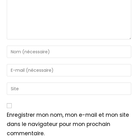
Enter
your
name
Enter
or
your
username
email
Saisir
to
address
l’URL
comment
to
de
comment
votre
Enregistrer mon nom, mon e-mail et mon site
site
dans le navigateur pour mon prochain
(facultatif)
commentaire.