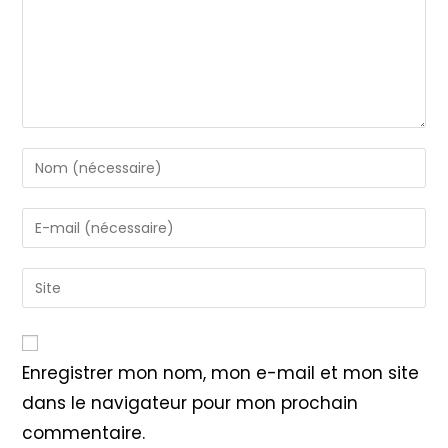
Enter
your
name
Enter
or
your
username
email
Saisir
to
address
l’URL
comment
to
de
comment
votre
Enregistrer mon nom, mon e-mail et mon site
site
dans le navigateur pour mon prochain
(facultatif)
commentaire.