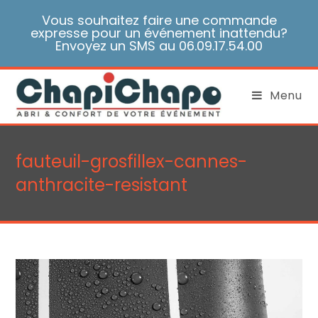
Skip
Vous souhaitez faire une commande
to
expresse pour un événement inattendu?
content
Envoyez un SMS au 06.09.17.54.00
Menu
fauteuil-grosfillex-cannes-
anthracite-resistant