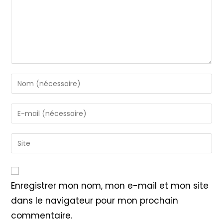
Enter
your
name
Enter
or
your
username
email
Saisir
to
address
l’URL
comment
to
de
comment
votre
Enregistrer mon nom, mon e-mail et mon site
site
dans le navigateur pour mon prochain
(facultatif)
commentaire.