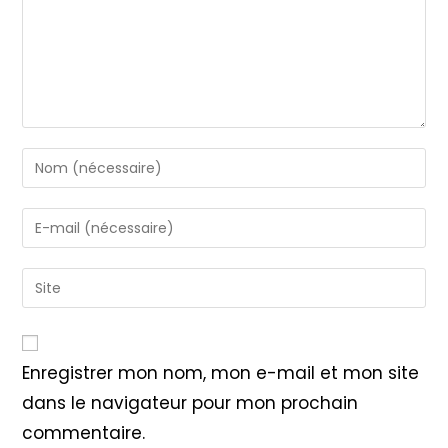
Enter
your
name
Enter
or
your
username
email
Saisir
to
address
l’URL
comment
to
de
comment
votre
Enregistrer mon nom, mon e-mail et mon site
site
dans le navigateur pour mon prochain
(facultatif)
commentaire.