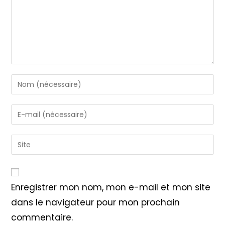
Enter
your
name
Enter
or
your
username
email
Saisir
to
address
l’URL
comment
to
de
comment
votre
Enregistrer mon nom, mon e-mail et mon site
site
dans le navigateur pour mon prochain
(facultatif)
commentaire.